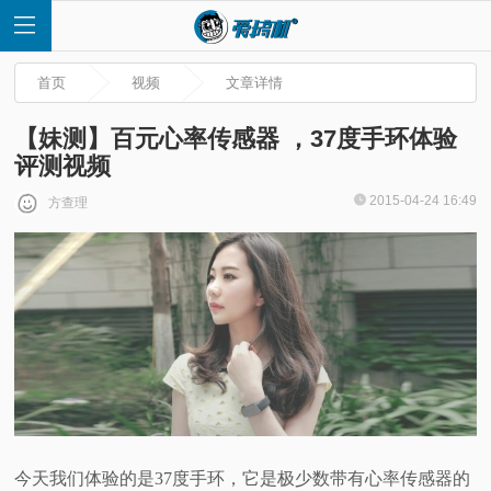
首页
视频
文章详情
【妹测】百元心率传感器 ，37度手环体验
评测视频
首
2015-04-24 16:49
方查理
页
快
讯
评
测
今天我们体验的是37度手环，它是极少数带有心率传感器的