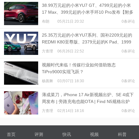
38.99万元起的小米YU7 GT、4799元起的小米
17 Max、399元起的小米手环10 Pro发布【附多
机对比】
布朗
05月21日 20:32
0条评论
25.35万元起的小米YU7系列、国补2209元起的
REDMI K80至尊版、2379元起的K Pad、1999
元起的小米AI眼镜发布
方查理
06月26日 22:52
0条评论
视频时代来临！传媒行业如何借助致态
TiPro9000实现飞跃？
杨善舞
03月07日 18:30
0条评论
薄成菜刀，iPhone 17 Air新视频出炉、SE 4或下
周发布 | 旁路充电也能OTA | Find N5规格出炉
方查理
02月14日 18:16
0条评论
首页
评测
快讯
视频
科普