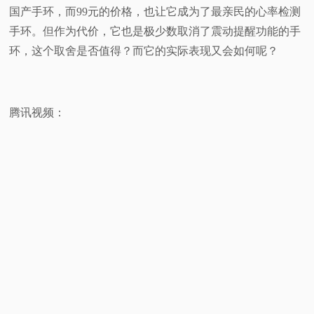
国产手环，而99元的价格，也让它成为了最亲民的心率检测
视
手环。
但作为代价，它也是极少数取消了震动提醒功能的手
环，这个取舍是否值得？而它的实际表现又会如何呢？
频
科
腾讯视频：
普
体
验
专
题