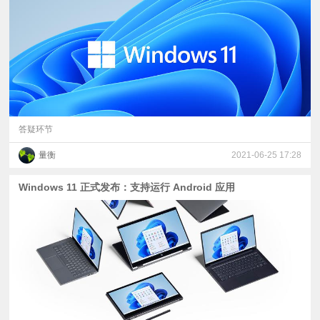
视
频
科
普
答疑环节
量衡
2021-06-25 17:28
体
Windows 11 正式发布：支持运行 Android 应用
验
专
题