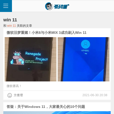
win 11
和
win 11
关联的文章
微软旧梦重燃！小米8与小米MIX 3成功刷入Win 11
首
页
快
讯
微软赛高！
方查理
2021-06-30 20:38
评
答疑：关于Windows 11，大家最关心的10个问题
测