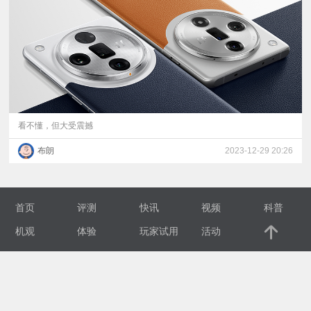
视
频
科
普
看不懂，但大受震撼
布朗
2023-12-29 20:26
体
验
首页
评测
快讯
视频
科普
专
机观
体验
玩家试用
活动
题