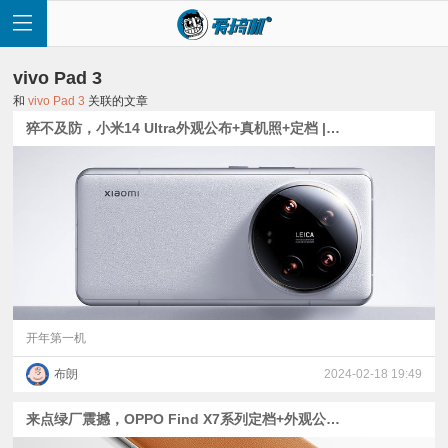
vivo Pad 3
和
vivo Pad 3
关联的文章
猝不及防，小米14 Ultra外观公布+真机照+定档 | 魅族停止传统智能手机项目 | 首台骁龙8s Gen 3平板爆料
首
页
快
讯
开年第一机
布朗
2024-02-18 19:49
评
来点绿厂震撼，OPPO Find X7系列定档+外观公布| 2799元起，骁龙8+的荣耀X50 Pro上架|天玑9300平板爆料
测