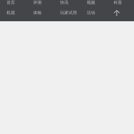
首页
评测
快讯
视频
科普
视
机观
体验
玩家试用
活动
频
科
普
体
验
专
题