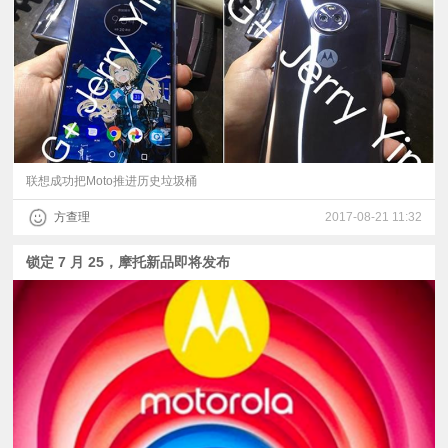
视
频
科
普
联想成功把Moto推进历史垃圾桶
方查理
2017-08-21 11:32
体
锁定 7 月 25，摩托新品即将发布
验
专
题