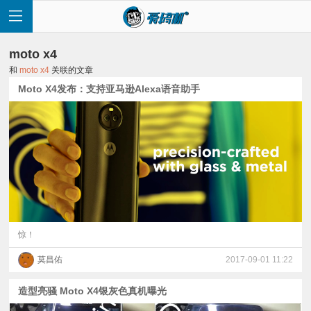
moto x4
和
moto x4
关联的文章
Moto X4发布：支持亚马逊Alexa语音助手
首
页
快
讯
惊！
莫昌佑
2017-09-01 11:22
评
造型亮骚 Moto X4银灰色真机曝光
测