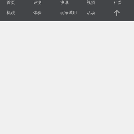
首页
评测
快讯
视频
科普
视
机观
体验
玩家试用
活动
频
科
普
体
验
专
题