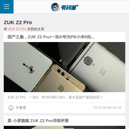
ZUK Z2 Pro
和
ZUK Z2 Pro
关联的文章
国产之巅，ZUK Z2 Pro/一加3/华为P9/小米5拍照横评
首
页
快
讯
ZUK Z2 Pro、一加3、华为P9和小米5，谁才是国产最强拍照？
方查理
2016-08-06 00:44
评
真·小屏旗舰 ZUK Z2 Pro详细评测
测