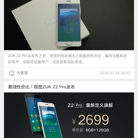
视
频
科
普
ZUK Z2 Pro在发布之初，凭借到现在都无人能敌的性价比，赢得无数机友
的掌声，但能否说服用户，还是得靠实际表现。
体
方查理
2016-07-28 20:03
验
最强性价比！联想ZUK Z2 Pro发布
专
题