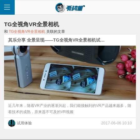
TG全视角VR全景相机
和
TG全视角VR全景相机
关联的文章
其乐分享 全景呈现——TG全视角VR全景相机试用体验
首
页
快
讯
近几年来，随着VR产业的逐渐兴起，我们能接触到的VR产品越来越多，随
着技术的成熟，原来遥不可及的VR视频
评
试用体验
2017-06-06 10:10
测