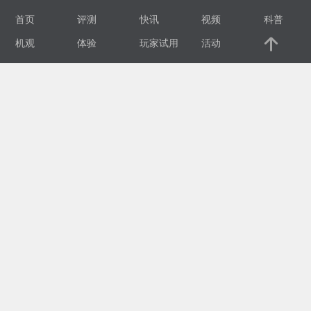
首页
评测
快讯
视频
科普
视
机观
体验
玩家试用
活动
频
科
普
体
验
专
题