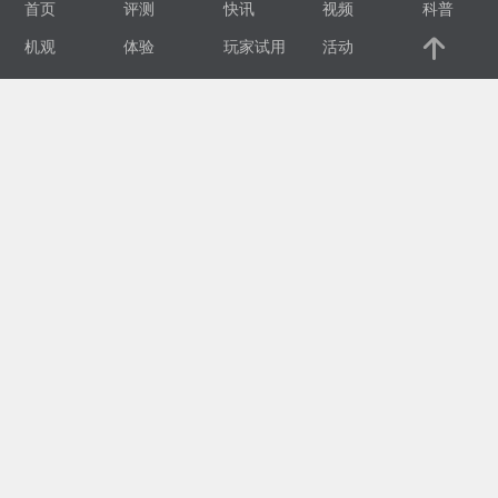
首页
评测
快讯
视频
科普
视
机观
体验
玩家试用
活动
频
科
普
体
验
专
题