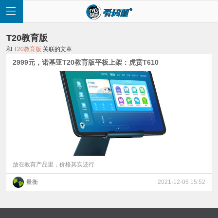
T20教育版
和
T20教育版
关联的文章
2999元，诺基亚T20教育版平板上架：虎贲T610
首
页
快
讯
放在教育产品里，价格其实还行
量衡
2021-12-06 15:52
评
测