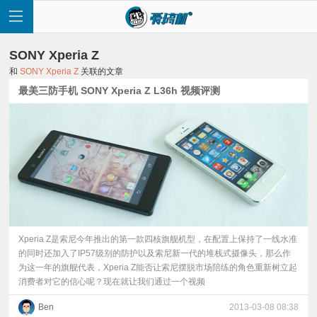
SONY Xperia Z
和
SONY Xperia Z
关联的文章
最美三防手机 SONY Xperia Z L36h 视频评测
首
页
快
讯
Xperia Z是索尼今年推出的第一款四核旗舰机型，在配置上保持了一线水准
的同时还加入了IP57级别的防护以及索尼新一代的堆栈式摄像头，那么作
为这一年的旗舰代表，Xperia Z能否让索尼摆脱市场陪练的角色重新树立起
评
消费者对它的信心呢？现在就让我们通过一个视频
测
Ben
2013-03-08 08:38