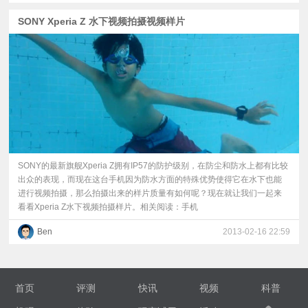
SONY Xperia Z 水下视频拍摄视频样片
视
频
科
普
体
SONY的最新旗舰Xperia Z拥有IP57的防护级别，在防尘和防水上都有比较
出众的表现，而现在这台手机因为防水方面的特殊优势使得它在水下也能
验
进行视频拍摄，那么拍摄出来的样片质量有如何呢？现在就让我们一起来
看看Xperia Z水下视频拍摄样片。相关阅读：手机
专
Ben
2013-02-16 22:59
题
首页
评测
快讯
视频
科普