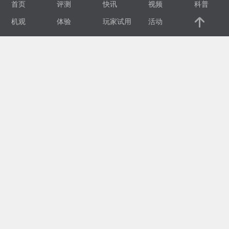
首页
评测
快讯
视频
科普
视
机观
体验
玩家试用
活动
频
科
普
体
验
专
题