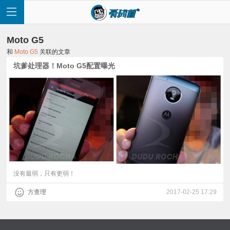
Moto G5
和
Moto G5
关联的文章
坑爹处理器！Moto G5配置曝光
首
页
快
讯
没有最弱，只有更弱！
方查理
2017-02-25 17:29
评
测