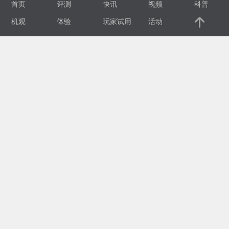
首页
评测
快讯
视频
科普
视
机观
体验
玩家试用
活动
频
科
普
体
验
专
题