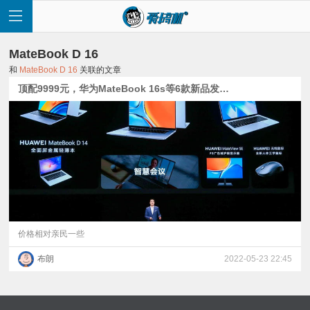
MateBook D 16
和
MateBook D 16
关联的文章
顶配9999元，华为MateBook 16s等6款新品发布：首款i9 Evo认证笔记本
首
页
快
讯
价格相对亲民一些
布朗
2022-05-23 22:45
评
测