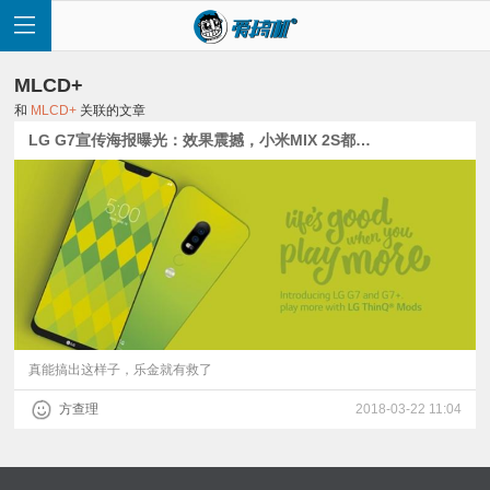
MLCD+
和
MLCD+
关联的文章
LG G7宣传海报曝光：效果震撼，小米MIX 2S都看怂了
首
页
快
讯
真能搞出这样子，乐金就有救了
方查理
2018-03-22 11:04
评
测