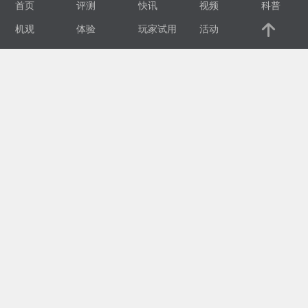
首页
评测
快讯
视频
科普
视
机观
体验
玩家试用
活动
频
科
普
体
验
专
题