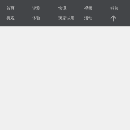
首页
评测
快讯
视频
科普
视
机观
体验
玩家试用
活动
频
科
普
体
验
专
题