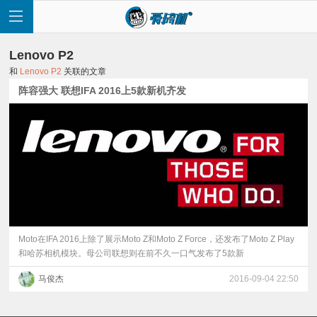
Lenovo P2
和
Lenovo P2
关联的文章
阵容强大 联想IFA 2016上5款新机齐发
首
页
快
讯
Moto在IFA 2016上除了展示Moto Z和Moto Z Force，还发布了Moto Z Play
和哈苏相机模块。母公司联想则在前不久一口气发布了5款新
评
马俊杰
2016-09-04 22:50
测