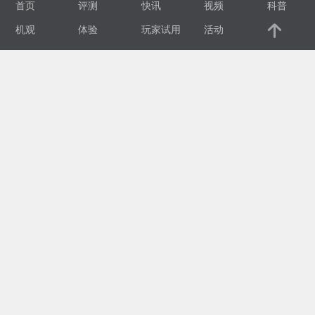
首页
评测
快讯
视频
科普
视
机观
体验
玩家试用
活动
频
科
普
体
验
专
题