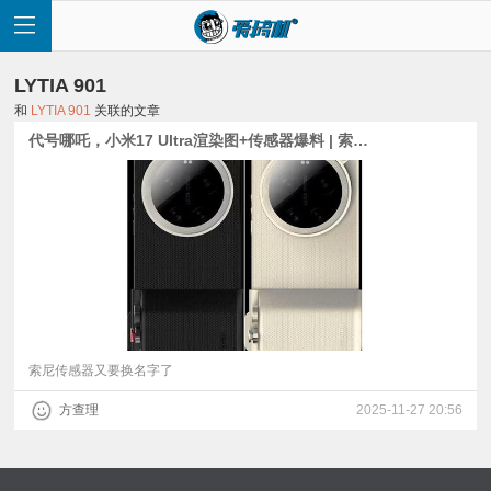
LYTIA 901
和
LYTIA 901
关联的文章
代号哪吒，小米17 Ultra渲染图+传感器爆料 | 索尼LYTIA 901发布：新影像旗舰传感器，1/1.12型
首
页
快
讯
索尼传感器又要换名字了
方查理
2025-11-27 20:56
评
测