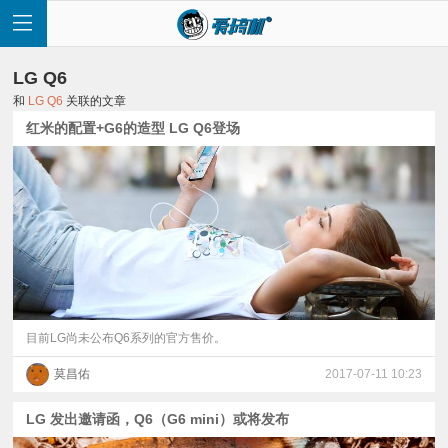
LG Q6
和
LG Q6
关联的文章
红米的配置+G6的造型 LG Q6登场
首
页
快
讯
目前LG尚未公布Q6系列的官方售价。
莫昌佑
2017-07-11 10:23
评
LG 发出邀请函，Q6（G6 mini）或将发布
测