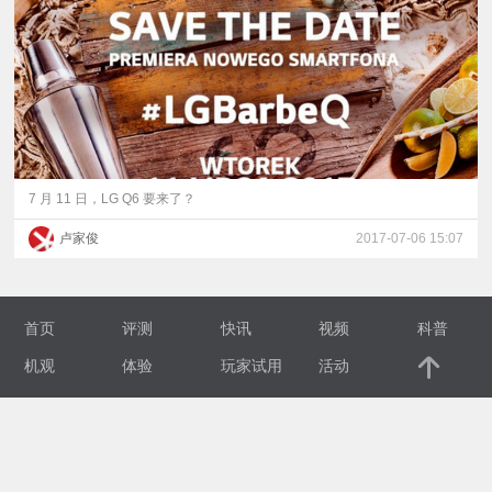
视
频
科
普
7 月 11 日，LG Q6 要来了？
卢家俊
2017-07-06 15:07
体
验
首页
评测
快讯
视频
科普
专
机观
体验
玩家试用
活动
题