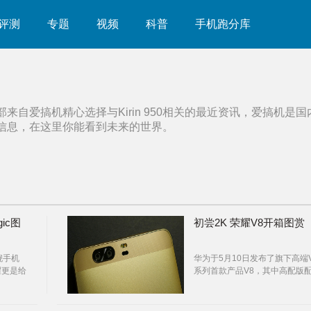
评测
专题
视频
科普
手机跑分库
部来自爱搞机精心选择与
Kirin 950
相关的最近资讯，爱搞机是国
信息，在这里你能看到未来的世界。
ic图
初尝2K 荣耀V8开箱图赏
舰手机
华为于5月10日发布了旗下高端
耀更是给
系列首款产品V8，其中高配版
手机
了2K级屏幕，这也是华为（包
耀）首款2K屏幕的手机，我们
一时间拿到该产品：