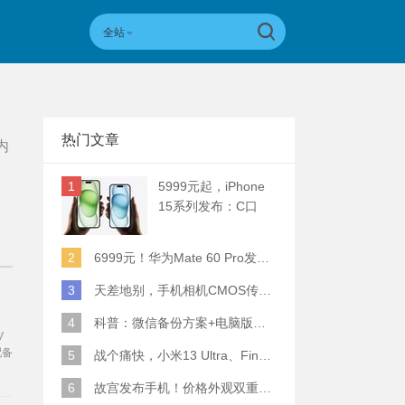
全站
热门文章
内
1
5999元起，iPhone
15系列发布：C口
+钛合金+全员灵动岛
+5倍潜望长焦
2
6999元！华为Mate 60 Pro发布：麒麟9000S+卫星通话 (附初步跑分)
3
天差地别，手机相机CMOS传感器实际面积对比
4
科普：微信备份方案+电脑版丢失数据恢复指南
V
配备
5
战个痛快，小米13 Ultra、Find X6 Pro、vivo X90 Pro+、小米12SU拍照横评
括荣
也第
6
故宫发布手机！价格外观双重逆天！