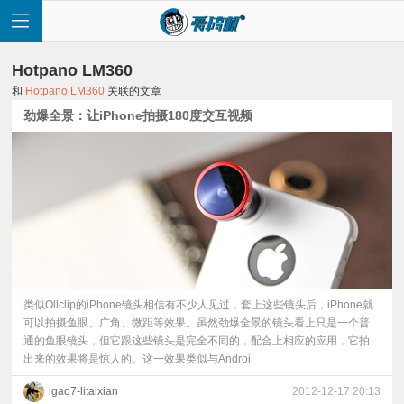
Hotpano LM360
和
Hotpano LM360
关联的文章
劲爆全景：让iPhone拍摄180度交互视频
首
页
快
讯
类似Ollclip的iPhone镜头相信有不少人见过，套上这些镜头后，iPhone就
可以拍摄鱼眼、广角、微距等效果。虽然劲爆全景的镜头看上只是一个普
通的鱼眼镜头，但它跟这些镜头是完全不同的，配合上相应的应用，它拍
评
出来的效果将是惊人的。这一效果类似与Androi
测
igao7-litaixian
2012-12-17 20:13