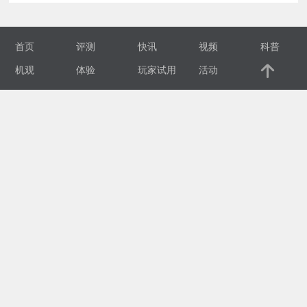
视
首页
评测
快讯
视频
科普
频
机观
体验
玩家试用
活动
科
普
体
验
专
题