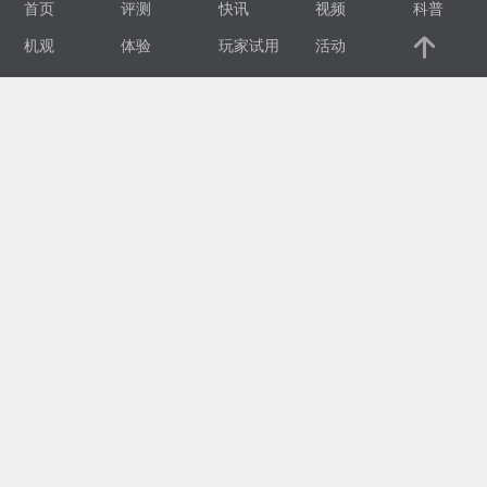
首页
评测
快讯
视频
科普
视
机观
体验
玩家试用
活动
频
科
普
体
验
专
题