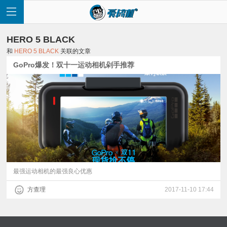
HERO 5 BLACK
和
HERO 5 BLACK
关联的文章
GoPro爆发！双十一运动相机剁手推荐
首
页
快
讯
最强运动相机的最强良心优惠
方查理
2017-11-10 17:44
评
测