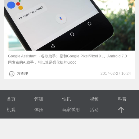
视
频
科
普
Google Assistant （谷歌助手）是和Google Pixel/Pixel XL、Android 7.0一
同发布的AI助手，可以算是强化版的Goog
体
方查理
2017-02-27 10:24
验
首页
评测
快讯
视频
科普
专
机观
体验
玩家试用
活动
题