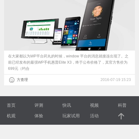
视
频
科
普
在大家都以为WP平台药丸的时候，window 平台的消息就接连出现了。之
前已经发布的最强WP手机惠普Elite X3，终于公布价格了，其官方售价为
699元（约合
体
方查理
2016-07-19 15:23
验
专
首页
评测
快讯
视频
科普
机观
体验
玩家试用
活动
题