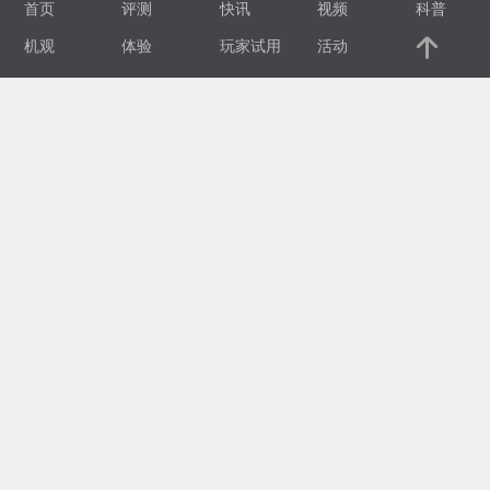
首页
评测
快讯
视频
科普
视
机观
体验
玩家试用
活动
频
科
普
体
验
专
题