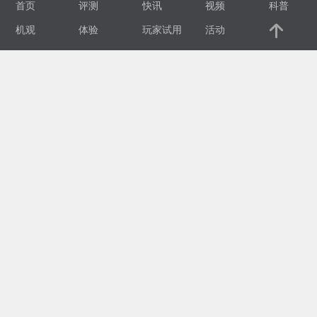
首页
评测
快讯
视频
科普
视
机观
体验
玩家试用
活动
频
科
普
体
验
专
题