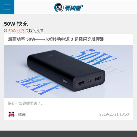
50W 快充
和
50W 快充
关联的文章
最高功率 50W——小米移动电源 3 超级闪充版评测
首
页
快
讯
快到不知道哪里去了。
Hikari
2019-11-21 18:53
评
测