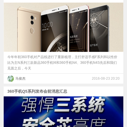
视
频
科
普
今年年初360手机对产品线进行了重新梳理，主打舒适手感F系列和以性价
比为主N系列三款新品360手机f4和360手机N4、360手机N4S先后和我们
体
见面之后，今天
马俊杰
2016-08-23 20:20
验
360手机Q5系列发布会前消息汇总
专
题