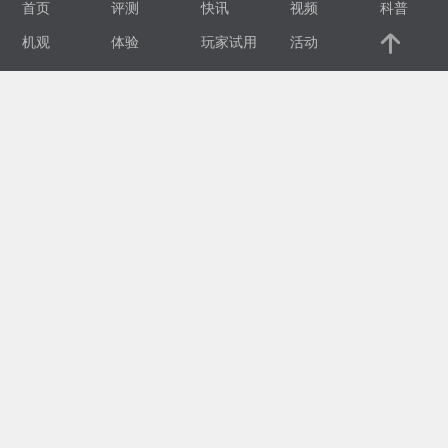
首页
评测
快讯
视频
科普
视
机观
体验
玩家试用
活动
频
科
普
体
验
专
题