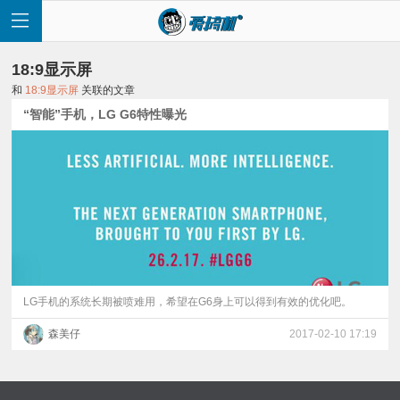
18:9显示屏
和
18:9显示屏
关联的文章
“智能”手机，LG G6特性曝光
首
页
快
讯
LG手机的系统长期被喷难用，希望在G6身上可以得到有效的优化吧。
森美仔
2017-02-10 17:19
评
测