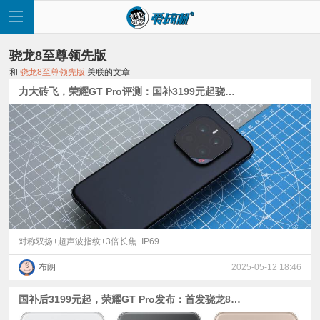
骁龙8至尊领先版
和
骁龙8至尊领先版
关联的文章
力大砖飞，荣耀GT Pro评测：国补3199元起骁龙8至尊领先版+7200mAh电池
首
页
快
讯
对称双扬+超声波指纹+3倍长焦+IP69
布朗
2025-05-12 18:46
评
国补后3199元起，荣耀GT Pro发布：首发骁龙8至尊领先版、7200mAh电池、双1216扬声器
测