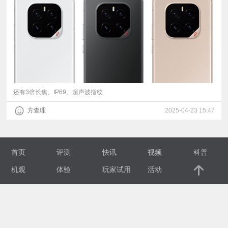
视
频
科
普
还有3倍长焦、IP69、超声波指纹
方查理
2025-04-23 15:47
体
验
首页
评测
快讯
视频
科普
专
机观
体验
玩家试用
活动
题