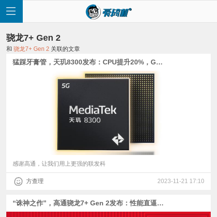
骁龙7+ Gen 2
和
骁龙7+ Gen 2
关联的文章
猛踩牙膏管，天玑8300发布：CPU提升20%，GPU超越骁龙8+
首
页
快
讯
感谢高通，让我们用上更强的联发科
方查理
2023-11-21 17:10
评
“诛神之作”，高通骁龙7+ Gen 2发布：性能直逼天玑9000
测