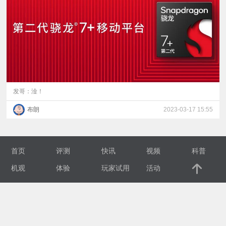
视
频
科
普
发哥：淦！
布朗
2023-03-17 15:55
体
验
首页
评测
快讯
视频
科普
专
机观
体验
玩家试用
活动
题