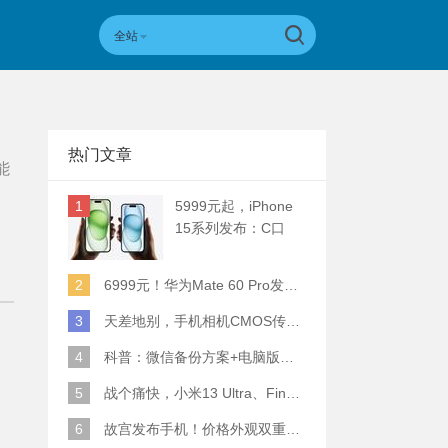
全站
热门文章
能
1
5999元起，iPhone
15系列发布：C口
+钛合金+全员灵动岛
+5倍潜望长焦
2
6999元！华为Mate 60 Pro发布：麒麟9000S+卫星通话 (附初步跑分)
3
天差地别，手机相机CMOS传感器实际面积对比
4
科普：微信备份方案+电脑版丢失数据恢复指南
5
战个痛快，小米13 Ultra、Find X6 Pro、vivo X90 Pro+、小米12SU拍照横评
6
故宫发布手机！价格外观双重逆天！