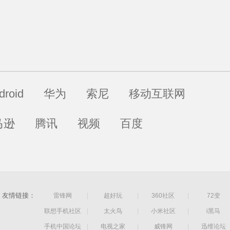
droid
华为
索尼
移动互联网
马逊
腾讯
视频
百度
友情链接：
雷锋网
|
超好玩
|
360社区
|
72变
联想手机社区
|
太火鸟
|
小米社区
|
i黑马
手机中国论坛
|
电视之家
|
威锋网
|
迅维论坛