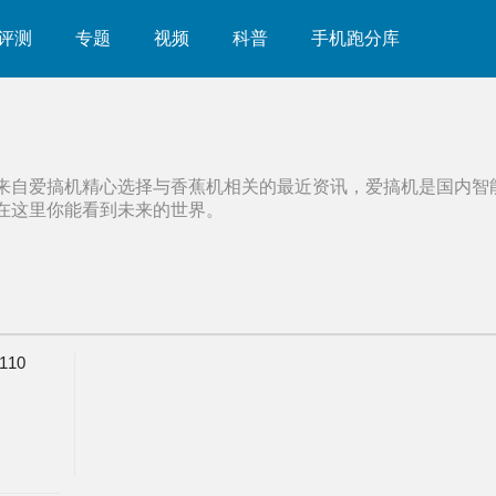
评测
专题
视频
科普
手机跑分库
来自爱搞机精心选择与
香蕉机
相关的最近资讯，爱搞机是国内智
在这里你能看到未来的世界。
10