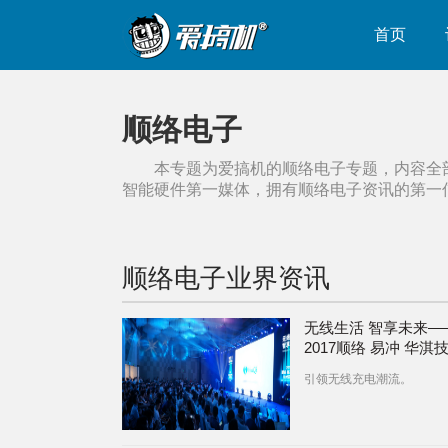
首页
顺络电子
本专题为爱搞机的
顺络电子
专题，内容全
智能硬件第一媒体，拥有
顺络电子
资讯的第一
顺络电子
业界资讯
无线生活 智享未来—
2017顺络 易冲 华淇
讨会在深召开
引领无线充电潮流。