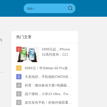
全站
热门文章
内
1
5999元起，iPhone
15系列发布：C口
+钛合金+全员灵动岛
+5倍潜望长焦
2
6999元！华为Mate 60 Pro发布：麒麟9000S+卫星通话 (附初步跑分)
3
天差地别，手机相机CMOS传感器实际面积对比
4
科普：微信备份方案+电脑版丢失数据恢复指南
5
战个痛快，小米13 Ultra、Find X6 Pro、vivo X90 Pro+、小米12SU拍照横评
6
故宫发布手机！价格外观双重逆天！