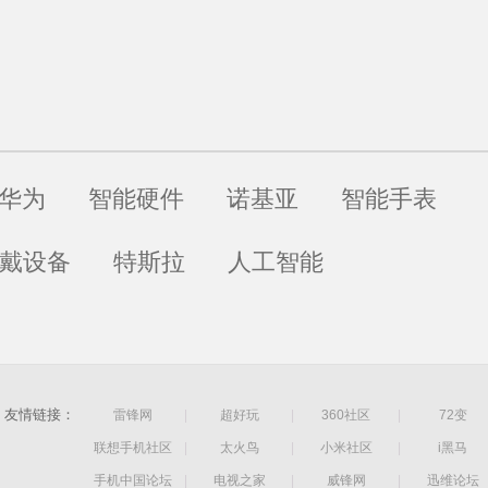
华为
智能硬件
诺基亚
智能手表
戴设备
特斯拉
人工智能
友情链接：
雷锋网
|
超好玩
|
360社区
|
72变
联想手机社区
|
太火鸟
|
小米社区
|
i黑马
手机中国论坛
|
电视之家
|
威锋网
|
迅维论坛