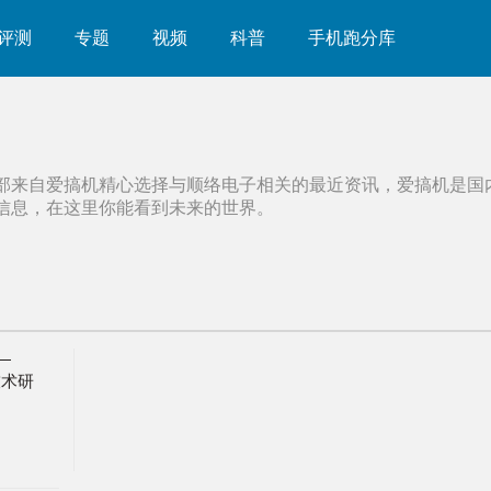
评测
专题
视频
科普
手机跑分库
部来自爱搞机精心选择与
顺络电子
相关的最近资讯，爱搞机是国
信息，在这里你能看到未来的世界。
—
技术研