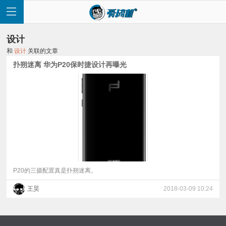
设计
和
设计
关联的文章
扑朔迷离 华为P20保时捷设计再曝光
首
页
快
讯
P20的三摄配置真是扑朔迷离。
王昊
2018-03-09 10:24
评
测