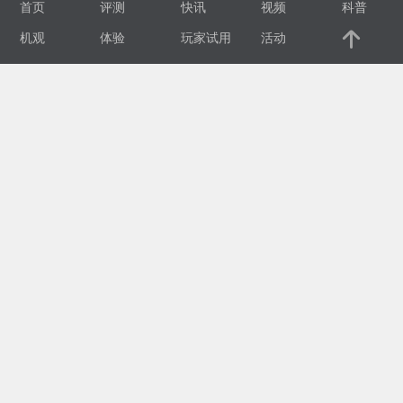
首页
评测
快讯
视频
科普
视
机观
体验
玩家试用
活动
频
科
普
体
验
专
题