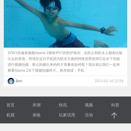
视
频
科
普
SONY的最新旗舰Xperia Z拥有IP57的防护级别，在防尘和防水上都有比较
出众的表现，而现在这台手机因为防水方面的特殊优势使得它在水下也能
进行视频拍摄，那么拍摄出来的样片质量有如何呢？现在就让我们一起来
体
看看Xperia Z水下视频拍摄样片。相关阅读：手机
Ben
2013-02-16 22:59
验
专
首页
评测
快讯
视频
科普
题
机观
体验
玩家试用
活动