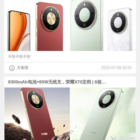
视
频
科
普
不听不听不听
方查理
2025-07-09 20:31
体
8300mAh电池+80W无线充，荣耀X70定档 | 6核版骁龙8 Gen 3？小新平板Pro GT基本规格公布
验
专
题