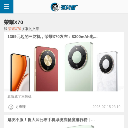
荣耀X70
和
荣耀X70
关联的文章
1399元起的三防机，荣耀X70发布：8300mAh电池+双80W快充 | 2499元起的荣耀平板GT Pro 2发布
首
页
快
讯
真做成了三防机
方查理
2025-07-15 23:19
评
魅友不服！鲁大师公布手机系统流畅度排行榜 | 带三防认证，荣耀X70具体规格曝光
测