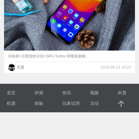
视
频
科
普
刘海屏+后置指纹识别+GPU Turbo=荣耀真旗舰。
王昊
2018-06-21 18:24
体
验
首页
评测
快讯
视频
科普
专
机观
体验
玩家试用
活动
题