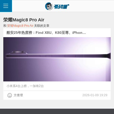
荣耀Magic8 Pro Air
和
荣耀Magic8 Pro Air
关联的文章
酷安25年热度榜：Find X8U、K80至尊、iPhone 17排前三 | 荣耀Magic8 Pro Air定档+外观公布 | Find X9U或3月发布
首
页
快
讯
小米系4台上榜，一加有2台
方查理
2026-01-09 19:29
评
测