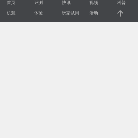
首页
评测
快讯
视频
科普
视
机观
体验
玩家试用
活动
频
科
普
体
验
专
题