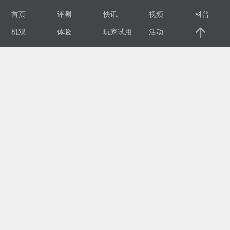
首页
评测
快讯
视频
科普
视
机观
体验
玩家试用
活动
频
科
普
体
验
专
题