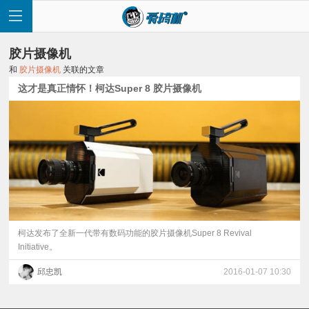
胶片摄像机
和
胶片摄像机
关联的文章
这才是真正情怀！柯达Super 8 胶片摄像机
首
页
快
讯
柯达发布了全新一代带有数码功能的胶片摄像机Super 8 Revival
Initiative。
评
邱忠凯
2016-01-07 10:30
测