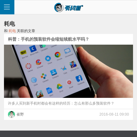
耗电
和
耗电
关联的文章
科普：手机的预装软件会缩短续航水平吗？
首
页
快
讯
许多人买到新手机时都会有这样的经历：怎么有那么多预装软件？
崔野
2016-08-11 09:00
评
测