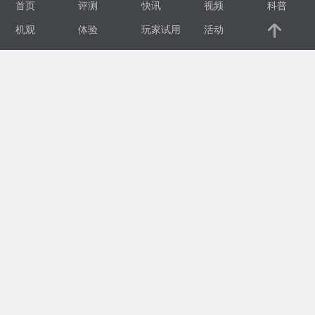
首页
评测
快讯
视频
科普
视
机观
体验
玩家试用
活动
频
科
普
体
验
专
题