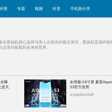
评测
专题
视频
科普
手机跑分库
来自爱搞机精心选择与
美人尖
相关的最近资讯，爱搞机是国内智
在这里你能看到未来的世界。
完全曝
全球最小6寸屏 夏普​Aquo
比逆天
S3官方造势
迫近极限的刘海屏