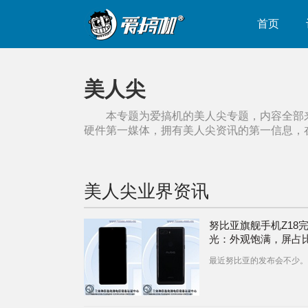
首页
美人尖
本专题为爱搞机的
美人尖
专题，内容全部
硬件第一媒体，拥有
美人尖
资讯的第一信息，
美人尖
业界资讯
努比亚旗舰手机Z18
光：外观饱满，屏占
最近努比亚的发布会不少。