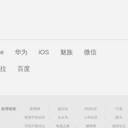
ne
华为
iOS
魅族
微信
拉
百度
友情链接：
雷锋网
|
超好玩
|
360社区
|
72变
联想手机社区
|
太火鸟
|
小米社区
|
i黑马
手机中国论坛
|
电视之家
|
威锋网
|
迅维论坛