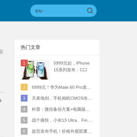
全站
热门文章
能
1
5999元起，iPhone
15系列发布：C口
+钛合金+全员灵动岛
+5倍潜望长焦
2
6999元！华为Mate 60 Pro发布：麒麟9000S+卫星通话 (附初步跑分)
3
天差地别，手机相机CMOS传感器实际面积对比
s
4
科普：微信备份方案+电脑版丢失数据恢复指南
5
战个痛快，小米13 Ultra、Find X6 Pro、vivo X90 Pro+、小米12SU拍照横评
6
故宫发布手机！价格外观双重逆天！