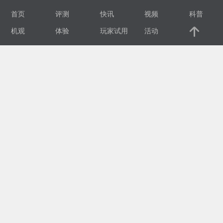
首页
评测
快讯
视频
科普
视
机观
体验
玩家试用
活动
频
科
普
体
验
专
题