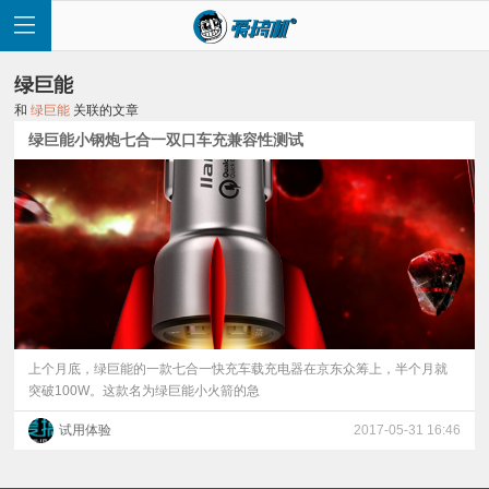
绿巨能
和
绿巨能
关联的文章
绿巨能小钢炮七合一双口车充兼容性测试
首
页
快
讯
上个月底，绿巨能的一款七合一快充车载充电器在京东众筹上，半个月就
突破100W。这款名为绿巨能小火箭的急
评
试用体验
2017-05-31 16:46
测