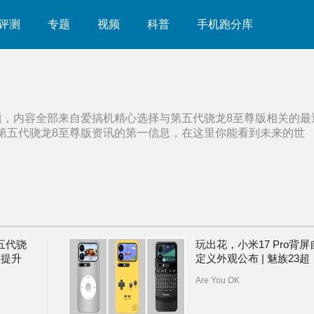
评测
专题
视频
科普
手机跑分库
题，内容全部来自爱搞机精心选择与
第五代骁龙8至尊版
相关的最
第五代骁龙8至尊版
资讯的第一信息，在这里你能看到未来的世
五代骁
玩出花，小米17 Pro背屏
U提升
定义外观公布 | 魅族23超
%，光追
前“预热” ：明年年中发布|
Are You OK
骁龙8E5、天玑9500新跑