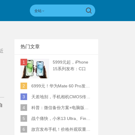
全站
热门文章
近
1
5999元起，iPhone
15系列发布：C口
+钛合金+全员灵动岛
+5倍潜望长焦
2
6999元！华为Mate 60 Pro发布：麒麟9000S+卫星通话 (附初步跑分)
3
天差地别，手机相机CMOS传感器实际面积对比
自
4
科普：微信备份方案+电脑版丢失数据恢复指南
5
战个痛快，小米13 Ultra、Find X6 Pro、vivo X90 Pro+、小米12SU拍照横评
分
6
故宫发布手机！价格外观双重逆天！