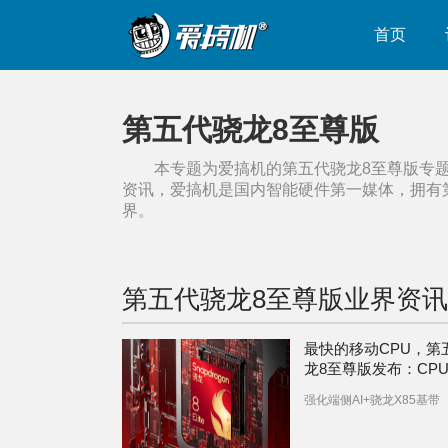
首页
第五代骁龙8至尊版
本专题为爱搞机的
第五代骁龙8至尊版
专
资讯，爱搞机是国内智能硬件第一媒体，拥有
界。
第五代骁龙8至尊版
业界资讯
最快的移动CPU，第
龙8至尊版发布：CP
20%，GPU提升23
强化端侧AI+骁龙X85基带
提升25%