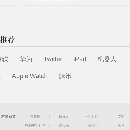
推荐
微软
华为
Twitter
iPad
机器人
拉
Apple Watch
腾讯
友情链接：
雷锋网
|
超好玩
|
360社区
|
72变
联想手机社区
|
太火鸟
|
小米社区
|
i黑马