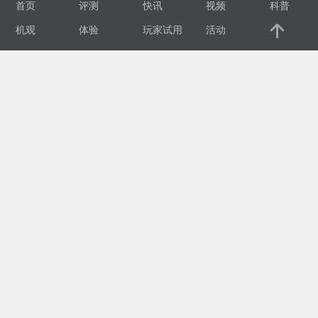
首页
评测
快讯
视频
科普
视
机观
体验
玩家试用
活动
频
科
普
体
验
专
题