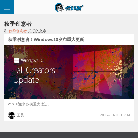
秋季创意者
和
秋季创意者
关联的文章
秋季创意者！Windows10发布重大更新
首
页
快
讯
win10迎来多项重大改进。
王昊
2017-10-18 10:39
评
测