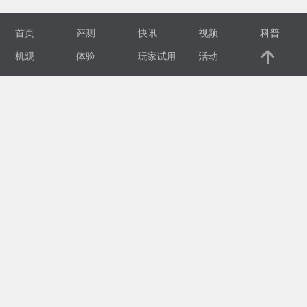
视
首页
评测
快讯
视频
科普
频
机观
体验
玩家试用
活动
科
普
体
验
专
题