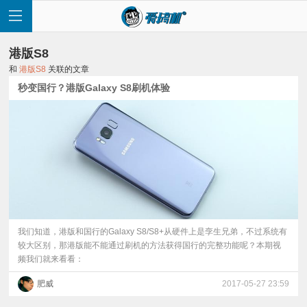
港版S8
和
港版S8
关联的文章
秒变国行？港版Galaxy S8刷机体验
首
页
快
讯
​我们知道，港版和国行的Galaxy S8/S8+从硬件上是孪生兄弟，不过系统有
较大区别，那港版能不能通过刷机的方法获得国行的完整功能呢？本期视
频我们就来看看：
评
肥威
2017-05-27 23:59
测