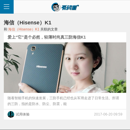
海信（Hisense）K1
和
海信（Hisense）K1
关联的文章
爱上“它”是个必然，轻薄时尚真三防海信K1
首
页
快
讯
随着智能手机的快速发展，三防手机已经也从军用走进了日常生活。所谓
的三防，指的是防水、防尘、防震，能
评
试用体验
2017-06-20 09:59
测