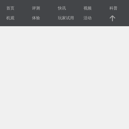
首页
评测
快讯
视频
科普
视
机观
体验
玩家试用
活动
频
科
普
体
验
专
题