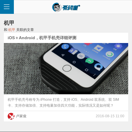
机甲
和
机甲
关联的文章
iOS＋Android，机甲手机壳详细评测
首
页
快
讯
机甲手机壳号称专为 iPhone 打造，支持 iOS、Android 双系统、双 SIM
卡、支持存储加倍、支持电量加倍四大功能，实际情况又是如何呢？
评
卢家俊
2016-08-15 11:00
测