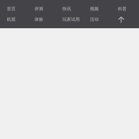
首页
评测
快讯
视频
科普
视
机观
体验
玩家试用
活动
频
科
普
体
验
专
题