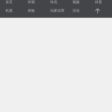
首页
评测
快讯
视频
科普
视
机观
体验
玩家试用
活动
频
科
普
体
验
专
题