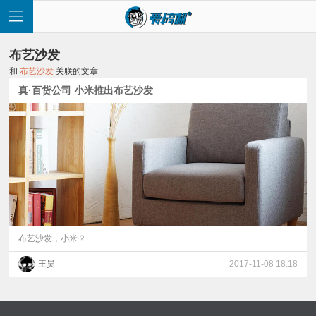
布艺沙发
和
布艺沙发
关联的文章
真·百货公司 小米推出布艺沙发
首
页
快
讯
布艺沙发，小米？
王昊
2017-11-08 18:18
评
测