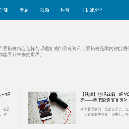
评测
专题
视频
科普
手机跑分库
自爱搞机精心选择与
唱吧
相关的最近资讯，爱搞机是国内智能硬
你能看到未来的世界。
-“唱
【视频】想唱就唱，唱的
亮——唱吧胶囊麦克风体
验！
一定是
对于爱唱歌的一些朋友来说，左
。对
一个酒瓶右手拿着一部手机，将
世间的悲
音调到最大，跟着手机里的音乐
声的唱出