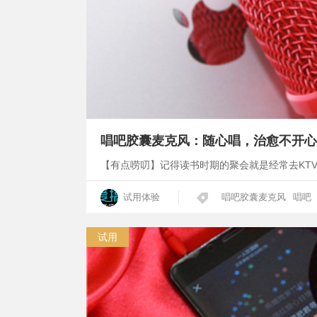
唱吧胶囊麦克风：随心唱，治愈不开心
【有点唠叨】记得读书时期的聚会就是经常去KT
试用体验
唱吧胶囊麦克风
唱吧
试用