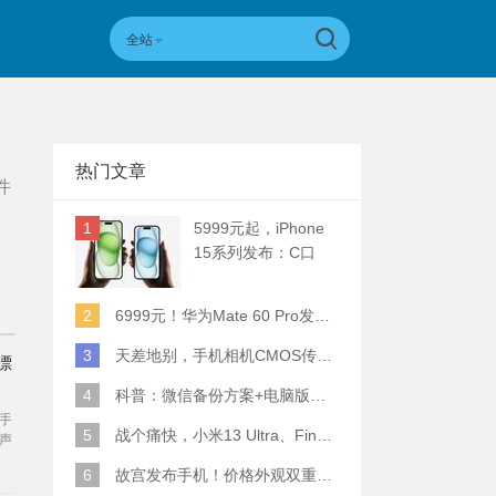
全站
热门文章
件
1
5999元起，iPhone
15系列发布：C口
+钛合金+全员灵动岛
+5倍潜望长焦
2
6999元！华为Mate 60 Pro发布：麒麟9000S+卫星通话 (附初步跑分)
3
天差地别，手机相机CMOS传感器实际面积对比
漂
4
科普：微信备份方案+电脑版丢失数据恢复指南
手
5
战个痛快，小米13 Ultra、Find X6 Pro、vivo X90 Pro+、小米12SU拍照横评
声
大
6
故宫发布手机！价格外观双重逆天！