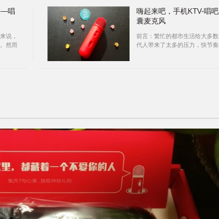
囊—唱
嗨起来吧，手机KTV-唱
囊麦克风
来说，
前言：繁忙的都市生活给大多数
。然而
代人带来了太多的压力，快节奏
去KTV
生活方式使他们忙于奔波。其实
生活中有