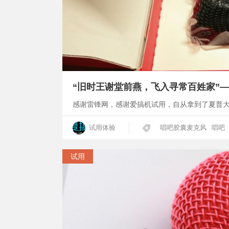
“旧时王谢堂前燕，飞入寻常百姓家”
感谢雷锋网，感谢爱搞机试用，自从拿到了夏普
试用体验
唱吧胶囊麦克风
唱吧
试用