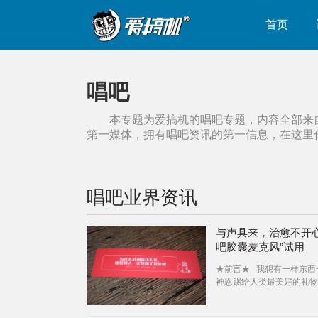
首页
唱吧
本专题为爱搞机的
唱吧
专题，内容全部来
第一媒体，拥有
唱吧
资讯的第一信息，在这里
唱吧
业界资讯
与声具来，治愈不开心-
吧胶囊麦克风”试用
★前言★ 我想有一样东西
神恩赐给人类最美好的礼物
~“音乐”！音乐里记载着人
欢离