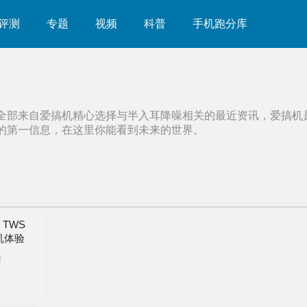
评测
专题
视频
科普
手机跑分库
全部来自爱搞机精心选择与
半入耳降噪
相关的最近资讯，爱搞机
的第一信息，在这里你能看到未来的世界。
 TWS
耳机体验
！