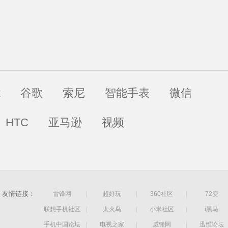
k
谷歌
索尼
智能手表
微信
HTC
亚马逊
视频
友情链接：
雷锋网
|
超好玩
|
360社区
|
72变
联想手机社区
|
太火鸟
|
小米社区
|
i黑马
手机中国论坛
|
电视之家
|
威锋网
|
迅维论坛