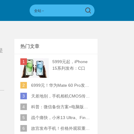
全站
热门文章
是
1
5999元起，iPhone
15系列发布：C口
+钛合金+全员灵动岛
+5倍潜望长焦
2
6999元！华为Mate 60 Pro发布：麒麟9000S+卫星通话 (附初步跑分)
3
天差地别，手机相机CMOS传感器实际面积对比
4
科普：微信备份方案+电脑版丢失数据恢复指南
5
战个痛快，小米13 Ultra、Find X6 Pro、vivo X90 Pro+、小米12SU拍照横评
6
故宫发布手机！价格外观双重逆天！