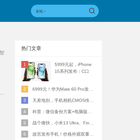
全站
热门文章
智
1
5999元起，iPhone
15系列发布：C口
+钛合金+全员灵动岛
+5倍潜望长焦
2
6999元！华为Mate 60 Pro发布：麒麟9000S+卫星通话 (附初步跑分)
3
天差地别，手机相机CMOS传感器实际面积对比
4
科普：微信备份方案+电脑版丢失数据恢复指南
5
战个痛快，小米13 Ultra、Find X6 Pro、vivo X90 Pro+、小米12SU拍照横评
6
故宫发布手机！价格外观双重逆天！