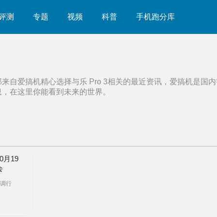
评测
专题
视频
科普
手机跑分库
部来自爱搞机精心选择与
乐 Pro 3
相关的最近资讯，爱搞机是国内
息，在这里你能看到未来的世界。
月19
会
调行