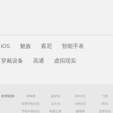
iOS
魅族
索尼
智能手表
可穿戴设备
高通
虚拟现实
友情链接：
雷锋网
|
超好玩
|
360社区
|
72变
联想手机社区
|
太火鸟
|
小米社区
|
i黑马
手机中国论坛
|
电视之家
|
威锋网
|
迅维论坛