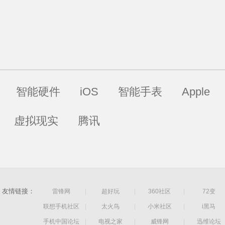
智能硬件
iOS
智能手表
Apple
虚拟现实
腾讯
友情链接：
雷锋网
|
超好玩
|
360社区
|
72变
联想手机社区
|
太火鸟
|
小米社区
|
i黑马
手机中国论坛
|
电视之家
|
威锋网
|
迅维论坛