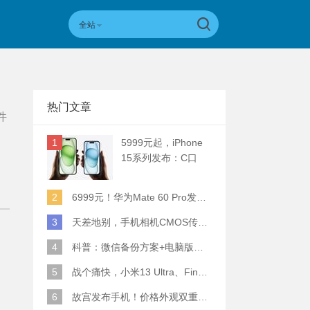
全站
热门文章
件
1
5999元起，iPhone
15系列发布：C口
+钛合金+全员灵动岛
+5倍潜望长焦
2
6999元！华为Mate 60 Pro发布：麒麟9000S+卫星通话 (附初步跑分)
3
天差地别，手机相机CMOS传感器实际面积对比
4
科普：微信备份方案+电脑版丢失数据恢复指南
5
战个痛快，小米13 Ultra、Find X6 Pro、vivo X90 Pro+、小米12SU拍照横评
6
故宫发布手机！价格外观双重逆天！