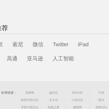
推荐
软
索尼
微信
Twitter
iPad
高通
亚马逊
人工智能
友情链接：
雷锋网
|
超好玩
|
360社区
|
72变
联想手机社区
|
太火鸟
|
小米社区
|
i黑马
手机中国论坛
|
电视之家
|
威锋网
|
迅维论坛