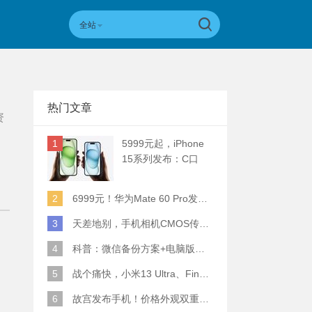
全站
热门文章
资
1
5999元起，iPhone
15系列发布：C口
+钛合金+全员灵动岛
+5倍潜望长焦
2
6999元！华为Mate 60 Pro发布：麒麟9000S+卫星通话 (附初步跑分)
3
天差地别，手机相机CMOS传感器实际面积对比
4
科普：微信备份方案+电脑版丢失数据恢复指南
5
战个痛快，小米13 Ultra、Find X6 Pro、vivo X90 Pro+、小米12SU拍照横评
6
故宫发布手机！价格外观双重逆天！