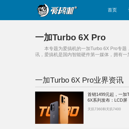
首页
一加Turbo 6X Pro
本专题为爱搞机的
一加Turbo 6X Pro
专题
讯，爱搞机是国内智能硬件第一媒体，拥有
一加
一加Turbo 6X Pro
业界资讯
首销1499元起，一加Tu
6X系列发布：LCD屏
+7000mAh电池【附
天玑7360和天玑7400
比】