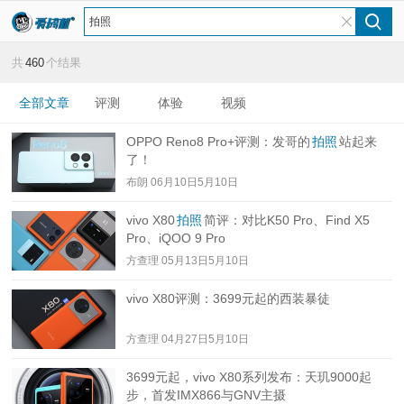
共
460
个结果
全部文章
评测
体验
视频
OPPO Reno8 Pro+评测：发哥的
拍照
站起来
了！
布朗
06月10日5月10日
vivo X80
拍照
简评：对比K50 Pro、Find X5
Pro、iQOO 9 Pro
方查理
05月13日5月10日
vivo X80评测：3699元起的西装暴徒
方查理
04月27日5月10日
3699元起，vivo X80系列发布：天玑9000起
步，首发IMX866与GNV主摄